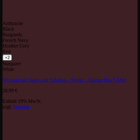
Anthracite
Black
Burgundy
French Navy
Heather Grey
Red
+2
Stargazer
White
Wir sind nur Staub und Schatten – Horaz – Damen Bio T-Shirt
28,99
€
Enthält 19% MwSt.
zzgl.
Versand