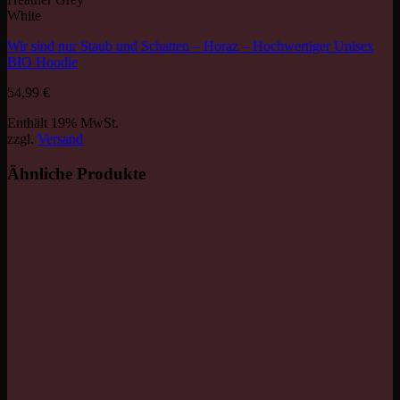
White
Wir sind nur Staub und Schatten – Horaz – Hochwertiger Unisex
BIO Hoodie
54,99
€
Enthält 19% MwSt.
zzgl.
Versand
Ähnliche Produkte