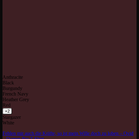
Anthracite
Black
Burgundy
French Navy
Heather Grey
Red
+2
Stargazer
White
Fehlen mir auch die Kräfte, so ist mein Wille doch zu loben – Ovid
– Damen Bio T-Shirt