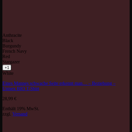
Anthracite
Black
Burgundy
French Navy
Red
Stargazer
+1
White
Eines Mannes schwache Seite erkennt man… – Beziehung –
Unisex BIO T-Shirt
28,99
€
Enthält 19% MwSt.
zzgl.
Versand