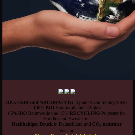
BIO, FAIR und NACHHALTIG
- Qualität von Stanley/Stella
100%
BIO
Baumwolle bei T-Shirts
85%
BIO
Baumwolle und 15%
RECYCLING
-Polyester bei
Hoodies und Sweatshirts
Nachhaltiger Druck
in Deutschland und
CO
neutraler
2
Versand