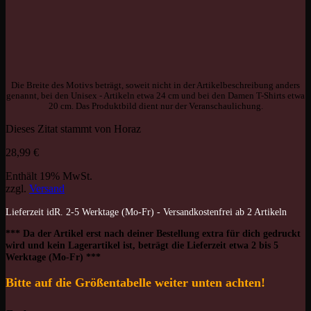
Die Breite des Motivs beträgt, soweit nicht in der Artikelbeschreibung anders
genannt, bei den Unisex - Artikeln etwa 24 cm und bei den Damen T-Shirts etwa
20 cm. Das Produktbild dient nur der Veranschaulichung.
Dieses Zitat stammt von Horaz
28,99
€
Enthält 19% MwSt.
zzgl.
Versand
Lieferzeit idR. 2-5 Werktage (Mo-Fr) - Versandkostenfrei ab 2 Artikeln
*** Da der Artikel erst nach deiner Bestellung extra für dich gedruckt
wird und kein Lagerartikel ist, beträgt die Lieferzeit etwa 2 bis 5
Werktage (Mo-Fr) ***
Bitte auf die Größentabelle weiter unten achten!