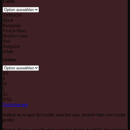
Farbe
Anthracite
Black
Burgundy
French Navy
Heather Grey
Red
Stargazer
White
Grösse
XS
S
M
L
XL
XXL
Zurücksetzen
Solltest du wegen der Größe unsicher sein, bestelle bitte eine Größe
größer.
Hast du Fragen zum Produkt oder bist dir bei der Wahl der richtigen