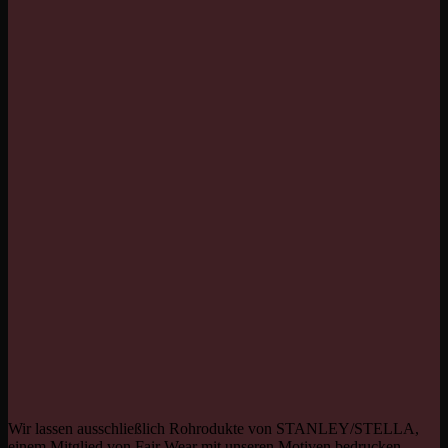
Wir lassen ausschließlich Rohrodukte von STANLEY/STELLA,
einem Mitglied von Fair Wear mit unseren Motiven bedrucken.