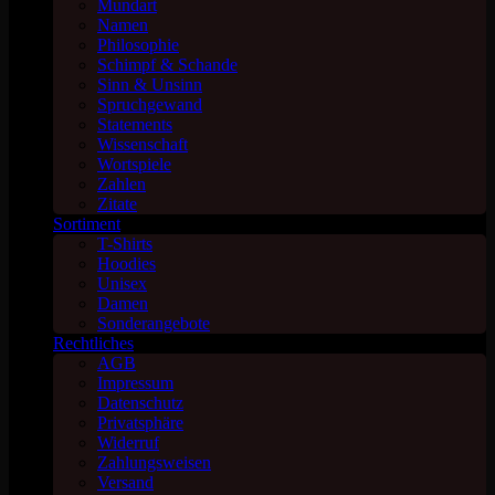
Mundart
Namen
Philosophie
Schimpf & Schande
Sinn & Unsinn
Spruchgewand
Statements
Wissenschaft
Wortspiele
Zahlen
Zitate
Sortiment
T-Shirts
Hoodies
Unisex
Damen
Sonderangebote
Rechtliches
AGB
Impressum
Datenschutz
Privatsphäre
Widerruf
Zahlungsweisen
Versand