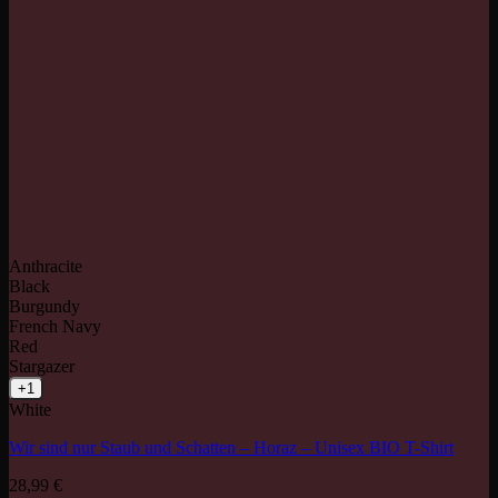
Anthracite
Black
Burgundy
French Navy
Red
Stargazer
+1
White
Wir sind nur Staub und Schatten – Horaz – Unisex BIO T-Shirt
28,99
€