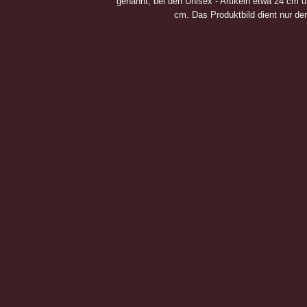
genannt, bei den Unisex - Artikeln etwa 24 cm 
cm. Das Produktbild dient nur de