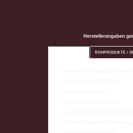
Herstellerangaben g
BESCHREIBUNG
ROHPRODUKTE / 
Material: 100% gekämmte ringg
Modell Cruiser 2.0 (2024)
Grammatur: 350 g/m²
Schnitt: normale Passform
Langarm mit eingesetztem Ärmel
Doppelte Kapuze mit Futter aus 
Kordelenden aus Metall