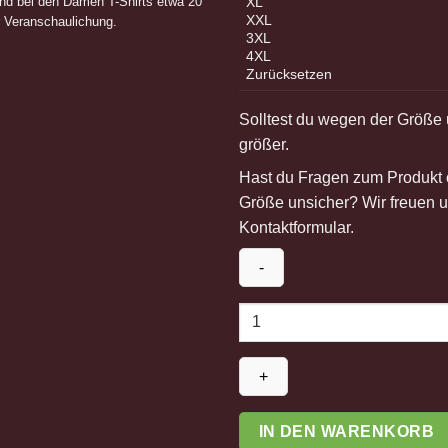
XL
und bei den Damen T-Shirts etwa 20
XXL
r Veranschaulichung.
3XL
4XL
Zurücksetzen
Solltest du wegen der Größe u
größer.
Hast du Fragen zum Produkt od
Größe unsicher? Wir freuen u
Kontaktformular
.
Mit
dem
Wissen
wächst
der
Zweifel
IN DEN WARENKORB