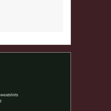
weatshirts
d