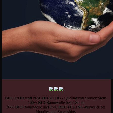
BIO, FAIR und NACHHALTIG
- Qualität von Stanley/Stella
100%
BIO
Baumwolle bei T-Shirts
85%
BIO
Baumwolle und 15%
RECYCLING
-Polyester bei
Hoodies und Sweatshirts