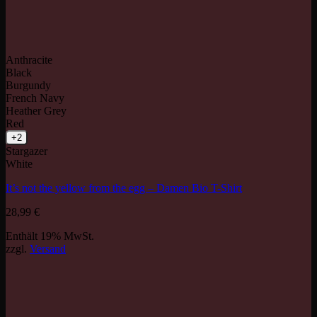
Anthracite
Black
Burgundy
French Navy
Heather Grey
Red
+2
Stargazer
White
It’s not the yellow from the egg – Damen Bio T-Shirt
28,99
€
Enthält 19% MwSt.
zzgl.
Versand