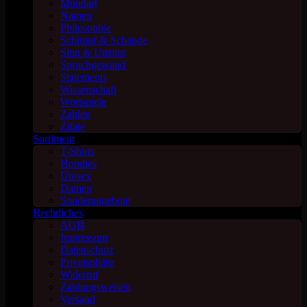
Mundart
Namen
Philosophie
Schimpf & Schande
Sinn & Unsinn
Spruchgewand
Statements
Wissenschaft
Wortspiele
Zahlen
Zitate
Sortiment
T-Shirts
Hoodies
Unisex
Damen
Sonderangebote
Rechtliches
AGB
Impressum
Datenschutz
Privatsphäre
Widerruf
Zahlungsweisen
Versand