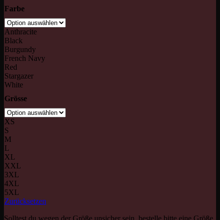
Farbe
Anthracite
Black
Burgundy
French Navy
Red
Stargazer
White
Grösse
XS
S
M
L
XL
XXL
3XL
4XL
5XL
Zurücksetzen
Solltest du wegen der Größe unsicher sein, bestelle bitte eine Größe