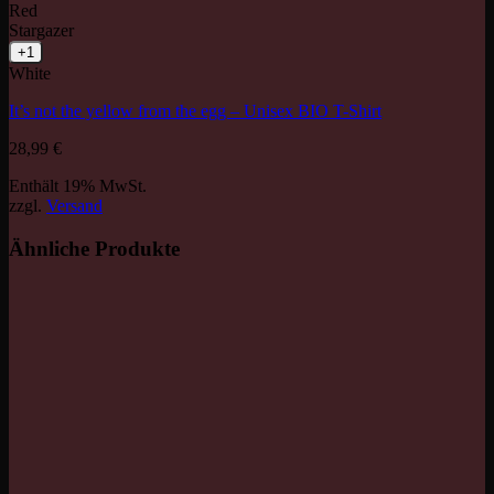
Red
Stargazer
+1
White
It’s not the yellow from the egg – Unisex BIO T-Shirt
28,99
€
Enthält 19% MwSt.
zzgl.
Versand
Ähnliche Produkte