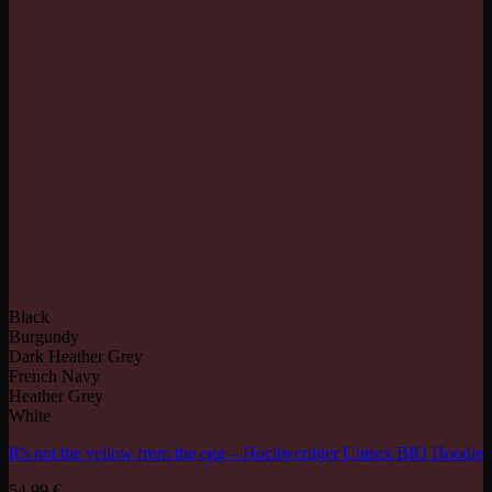
Black
Burgundy
Dark Heather Grey
French Navy
Heather Grey
White
It’s not the yellow from the egg – Hochwertiger Unisex BIO Hoodie
54,99
€