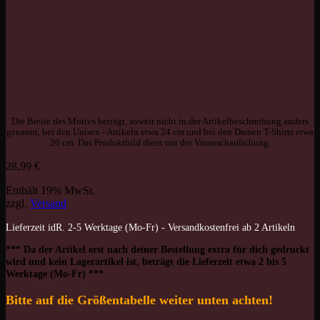
Die Breite des Motivs beträgt, soweit nicht in der Artikelbeschreibung anders
genannt, bei den Unisex - Artikeln etwa 24 cm und bei den Damen T-Shirts etwa
20 cm. Das Produktbild dient nur der Veranschaulichung.
28,99
€
Enthält 19% MwSt.
zzgl.
Versand
Lieferzeit idR. 2-5 Werktage (Mo-Fr) - Versandkostenfrei ab 2 Artikeln
*** Da der Artikel erst nach deiner Bestellung extra für dich gedruckt
wird und kein Lagerartikel ist, beträgt die Lieferzeit etwa 2 bis 5
Werktage (Mo-Fr) ***
Bitte auf die Größentabelle weiter unten achten!