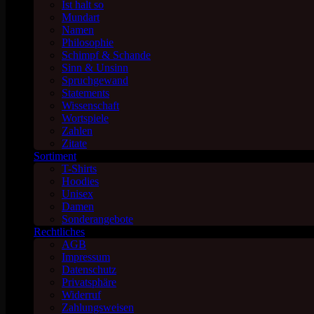
Ist halt so
Mundart
Namen
Philosophie
Schimpf & Schande
Sinn & Unsinn
Spruchgewand
Statements
Wissenschaft
Wortspiele
Zahlen
Zitate
Sortiment
T-Shirts
Hoodies
Unisex
Damen
Sonderangebote
Rechtliches
AGB
Impressum
Datenschutz
Privatsphäre
Widerruf
Zahlungsweisen