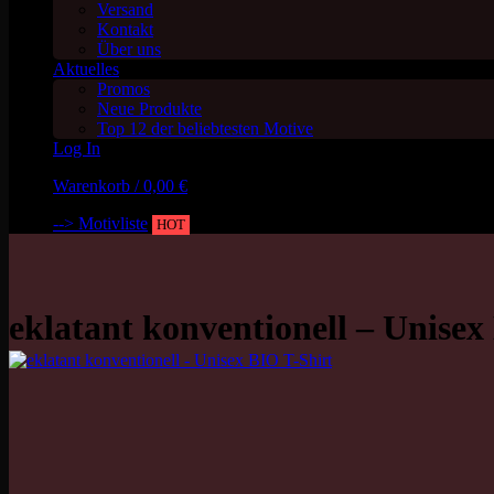
Versand
Kontakt
Über uns
Aktuelles
Promos
Neue Produkte
Top 12 der beliebtesten Motive
Log In
Warenkorb /
0,00
€
--> Motivliste
HOT
eklatant konventionell – Unisex