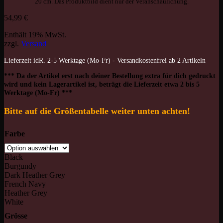
20 cm. Das Produktbild dient nur der Veranschaulichung.
54,99
€
Enthält 19% MwSt.
zzgl.
Versand
Lieferzeit idR. 2-5 Werktage (Mo-Fr) - Versandkostenfrei ab 2 Artikeln
*** Da der Artikel erst nach deiner Bestellung extra für dich gedruckt
wird und kein Lagerartikel ist, beträgt die Lieferzeit etwa 2 bis 5
Werktage (Mo-Fr) ***
Bitte auf die Größentabelle weiter unten achten!
Farbe
Black
Burgundy
Dark Heather Grey
French Navy
Heather Grey
White
Grösse