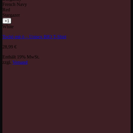
French Navy
Red
Stargazer
+1
White
Tschö mit ö – Unisex BIO T-Shirt
28,99
€
Enthält 19% MwSt.
zzgl.
Versand