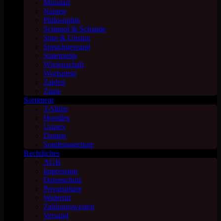
Mundart
Namen
Philosophie
Schimpf & Schande
Sinn & Unsinn
Spruchgewand
Statements
Wissenschaft
Wortspiele
Zahlen
Zitate
Sortiment
T-Shirts
Hoodies
Unisex
Damen
Sonderangebote
Rechtliches
AGB
Impressum
Datenschutz
Privatsphäre
Widerruf
Zahlungsweisen
Versand