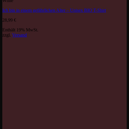
White
Ich bin in einem gefährlichen Alter – Unisex BIO T-Shirt
28,99
€
Enthält 19% MwSt.
zzgl.
Versand