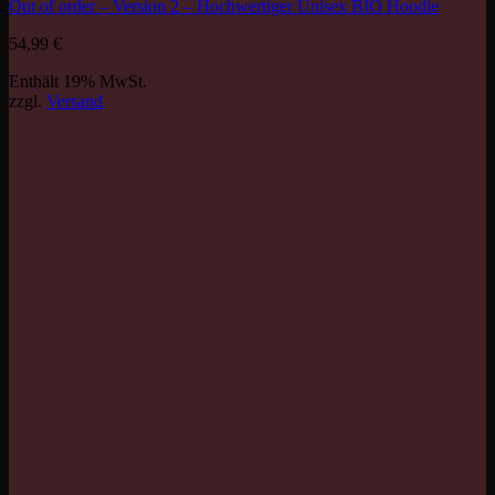
Out of order – Version 2 – Hochwertiger Unisex BIO Hoodie
54,99
€
Enthält 19% MwSt.
zzgl.
Versand