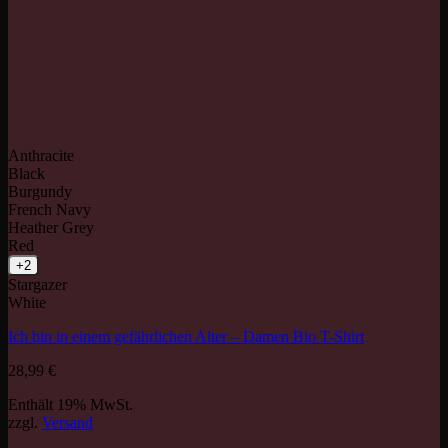
Anthracite
Black
Burgundy
French Navy
Heather Grey
Red
+2
Stargazer
White
Ich bin in einem gefährlichen Alter – Damen Bio T-Shirt
28,99
€
Enthält 19% MwSt.
zzgl.
Versand