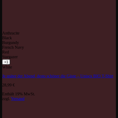
Anthracite
Black
Burgundy
French Navy
Red
Stargazer
+1
White
Je später der Abend, desto schöner die Gäste – Unisex BIO T-Shirt
28,99
€
Enthält 19% MwSt.
zzgl.
Versand