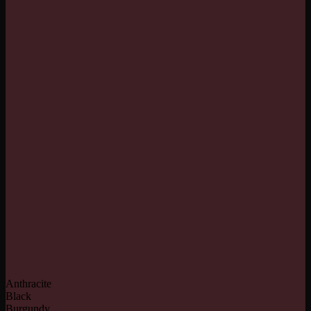
Anthracite
Black
Burgundy