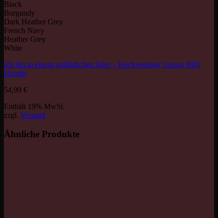
Black
Burgundy
Dark Heather Grey
French Navy
Heather Grey
White
Ich bin in einem gefährlichen Alter – Hochwertiger Unisex BIO
Hoodie
54,99
€
Enthält 19% MwSt.
zzgl.
Versand
Ähnliche Produkte