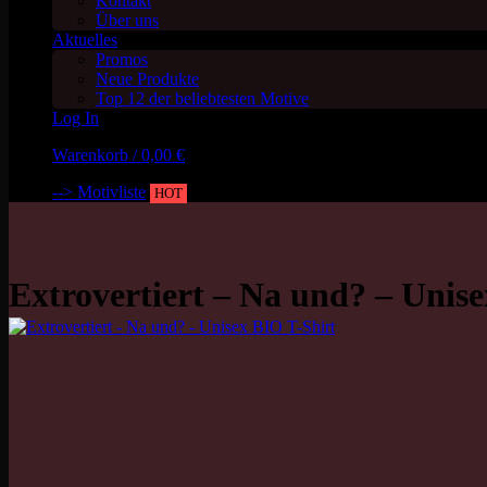
Kontakt
Über uns
Aktuelles
Promos
Neue Produkte
Top 12 der beliebtesten Motive
Log In
Warenkorb /
0,00
€
--> Motivliste
HOT
Extrovertiert – Na und? – Unis