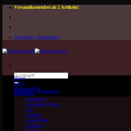
Zum
Versandkostenfrei ab 2 Artikeln!
Inhalt
springen
Anmelden / Registrieren
Suchen
Home
nach:
Shop
Motivliste
Anmelden / Registrieren
Kategorien
Beziehung
Chemie der Worte
Ego
Floskeln
Gesellschaft
Ist halt so
Mundart