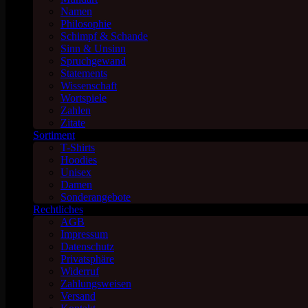
Namen
Philosophie
Schimpf & Schande
Sinn & Unsinn
Spruchgewand
Statements
Wissenschaft
Wortspiele
Zahlen
Zitate
Sortiment
T-Shirts
Hoodies
Unisex
Damen
Sonderangebote
Rechtliches
AGB
Impressum
Datenschutz
Privatsphäre
Widerruf
Zahlungsweisen
Versand