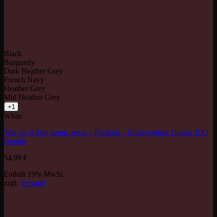
Black
Burgundy
Dark Heather Grey
French Navy
Heather Grey
Mid Heather Grey
+1
White
Wer die Arbeit kennt. rennt – Faulheit – Hochwertiger Unisex BIO
Hoodie
54,99
€
Enthält 19% MwSt.
zzgl.
Versand