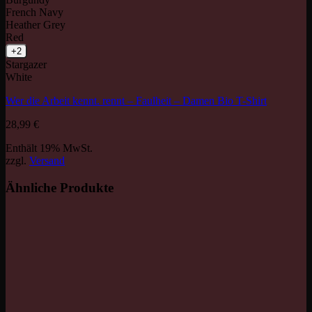
French Navy
Heather Grey
Red
+2
Stargazer
White
Wer die Arbeit kennt. rennt – Faulheit – Damen Bio T-Shirt
28,99
€
Enthält 19% MwSt.
zzgl.
Versand
Ähnliche Produkte