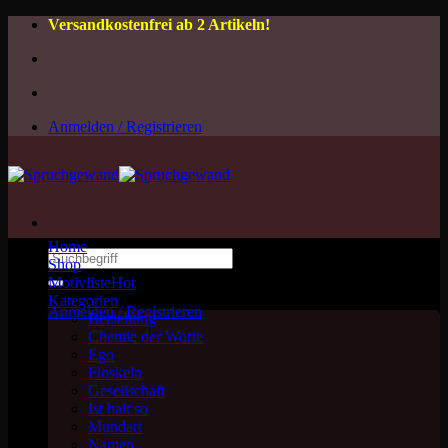
Zum
Versandkostenfrei ab 2 Artikeln!
Inhalt
springen
Anmelden / Registrieren
Home
Suchen
Shop
nach:
Motivliste
Kategorien
Anmelden / Registrieren
Beziehung
Chemie der Worte
Ego
Floskeln
Gesellschaft
Ist halt so
Mundart
Namen