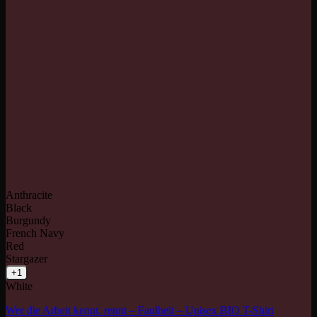
Anthracite
Black
Burgundy
French Navy
Red
Stargazer
+1
White
Wer die Arbeit kennt. rennt – Faulheit – Unisex BIO T-Shirt