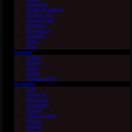
Philosophie
Schimpf & Schande
Sinn & Unsinn
Spruchgewand
Statements
Wissenschaft
Wortspiele
Zahlen
Zitate
Sortiment
T-Shirts
Hoodies
Unisex
Damen
Sonderangebote
Rechtliches
AGB
Impressum
Datenschutz
Privatsphäre
Widerruf
Zahlungsweisen
Versand
Kontakt
Über uns