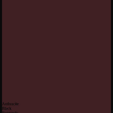
Anthracite
Black
Burgundy