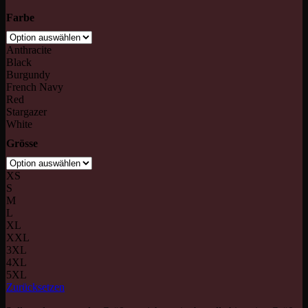
Farbe
Anthracite
Black
Burgundy
French Navy
Red
Stargazer
White
Grösse
XS
S
M
L
XL
XXL
3XL
4XL
5XL
Zurücksetzen