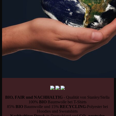
BIO, FAIR und NACHHALTIG
- Qualität von Stanley/Stella
100%
BIO
Baumwolle bei T-Shirts
85%
BIO
Baumwolle und 15%
RECYCLING
-Polyester bei
Hoodies und Sweatshirts
Nachhaltiger Druck
in Deutschland und
CO
neutraler