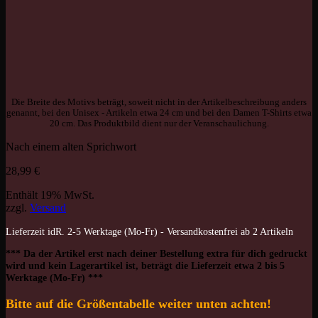
Die Breite des Motivs beträgt, soweit nicht in der Artikelbeschreibung anders
genannt, bei den Unisex - Artikeln etwa 24 cm und bei den Damen T-Shirts etwa
20 cm. Das Produktbild dient nur der Veranschaulichung.
Nach einem alten Sprichwort
28,99
€
Enthält 19% MwSt.
zzgl.
Versand
Lieferzeit idR. 2-5 Werktage (Mo-Fr) - Versandkostenfrei ab 2 Artikeln
*** Da der Artikel erst nach deiner Bestellung extra für dich gedruckt
wird und kein Lagerartikel ist, beträgt die Lieferzeit etwa 2 bis 5
Werktage (Mo-Fr) ***
Bitte auf die Größentabelle weiter unten achten!