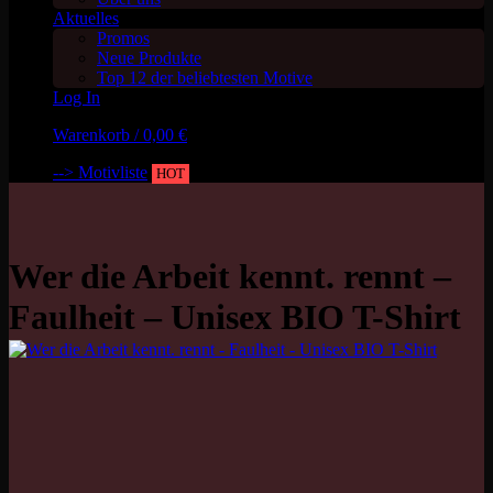
Aktuelles
Promos
Neue Produkte
Top 12 der beliebtesten Motive
Log In
Warenkorb /
0,00
€
--> Motivliste
HOT
Wer die Arbeit kennt. rennt –
Faulheit – Unisex BIO T-Shirt