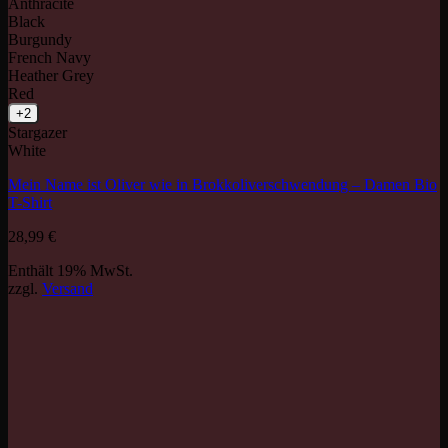
Anthracite
Black
Burgundy
French Navy
Heather Grey
Red
+2
Stargazer
White
Mein Name ist Oliver wie in Brokkoliverschwendung – Damen Bio
T-Shirt
28,99
€
Enthält 19% MwSt.
zzgl.
Versand