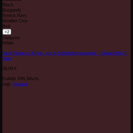
Black
Burgundy
French Navy
Heather Grey
Red
+2
Stargazer
White
Mein Name ist Kevin, wie in Süßmolkevinaigrette – Damen Bio T-
Shirt
28,99
€
Enthält 19% MwSt.
zzgl.
Versand