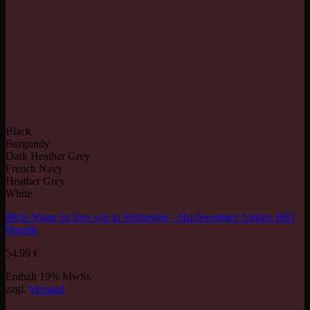
Black
Burgundy
Dark Heather Grey
French Navy
Heather Grey
White
Mein Name ist Ines wie in Weinessig – Hochwertiger Unisex BIO
Hoodie
54,99
€
Enthält 19% MwSt.
zzgl.
Versand