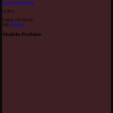
Unisex BIO Hoodie
54,99
€
Enthält 19% MwSt.
zzgl.
Versand
Ähnliche Produkte