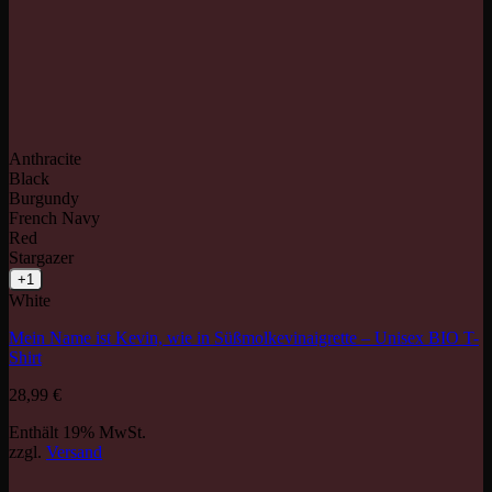
Anthracite
Black
Burgundy
French Navy
Red
Stargazer
+1
White
Mein Name ist Kevin, wie in Süßmolkevinaigrette – Unisex BIO T-
Shirt
28,99
€
Enthält 19% MwSt.
zzgl.
Versand