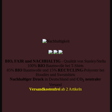
BIO, FAIR und NACHHALTIG
- Qualität von Stanley/Stella
100%
BIO
Baumwolle bei T-Shirts
85%
BIO
Baumwolle und 15%
RECYCLING
-Polyester bei
Hoodies und Sweatshirts
Nachhaltiger Druck
in Deutschland und
CO
neutraler
2
Versand
Versandkostenfrei
ab 2 Artikeln