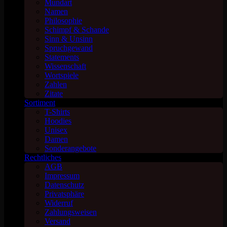
Mundart
Namen
Philosophie
Schimpf & Schande
Sinn & Unsinn
Spruchgewand
Statements
Wissenschaft
Wortspiele
Zahlen
Zitate
Sortiment
T-Shirts
Hoodies
Unisex
Damen
Sonderangebote
Rechtliches
AGB
Impressum
Datenschutz
Privatsphäre
Widerruf
Zahlungsweisen
Versand