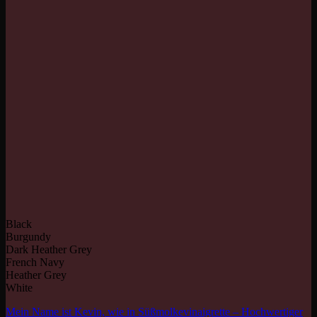
Black
Burgundy
Dark Heather Grey
French Navy
Heather Grey
White
Mein Name ist Kevin, wie in Süßmolkevinaigrette – Hochwertiger