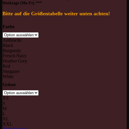
Werktage (Mo-Fr) ***
Bitte auf die Größentabelle weiter unten achten!
Farbe
Anthracite
Black
Burgundy
French Navy
Heather Grey
Red
Stargazer
White
Grösse
XS
S
M
L
XL
XXL