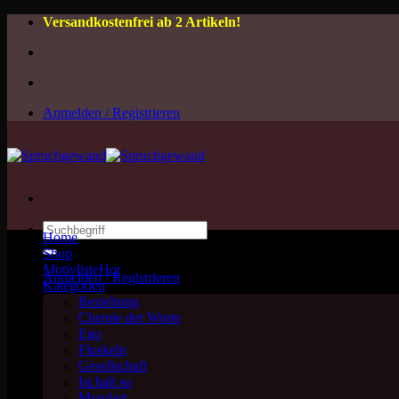
Zum
Versandkostenfrei ab 2 Artikeln!
Inhalt
springen
Anmelden / Registrieren
Suchen
Home
nach:
Shop
Motivliste
Anmelden / Registrieren
Kategorien
Beziehung
Chemie der Worte
Ego
Floskeln
Gesellschaft
Ist halt so
Mundart