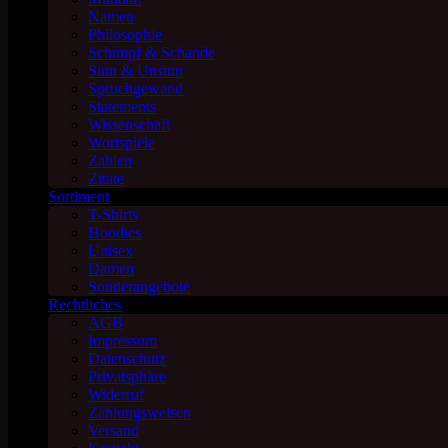
Namen
Philosophie
Schimpf & Schande
Sinn & Unsinn
Spruchgewand
Statements
Wissenschaft
Wortspiele
Zahlen
Zitate
Sortiment
T-Shirts
Hoodies
Unisex
Damen
Sonderangebote
Rechtliches
AGB
Impressum
Datenschutz
Privatsphäre
Widerruf
Zahlungsweisen
Versand