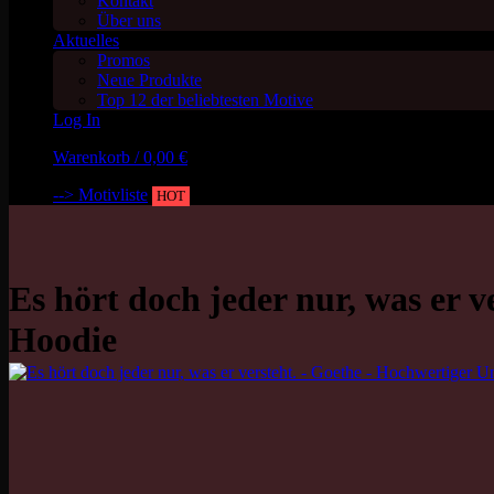
Kontakt
Über uns
Aktuelles
Promos
Neue Produkte
Top 12 der beliebtesten Motive
Log In
Warenkorb /
0,00
€
--> Motivliste
HOT
Es hört doch jeder nur, was er 
Hoodie