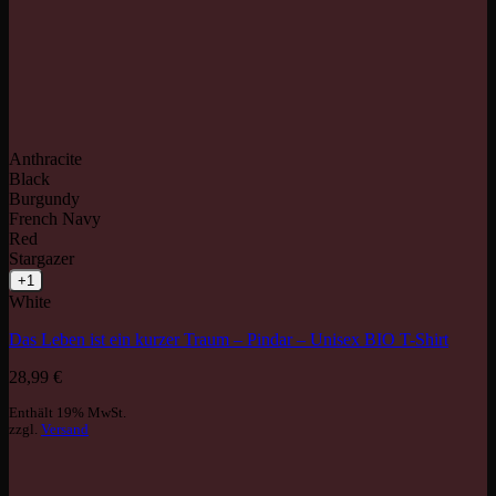
Anthracite
Black
Burgundy
French Navy
Red
Stargazer
+1
White
Das Leben ist ein kurzer Traum – Pindar – Unisex BIO T-Shirt
28,99
€
Enthält 19% MwSt.
zzgl.
Versand