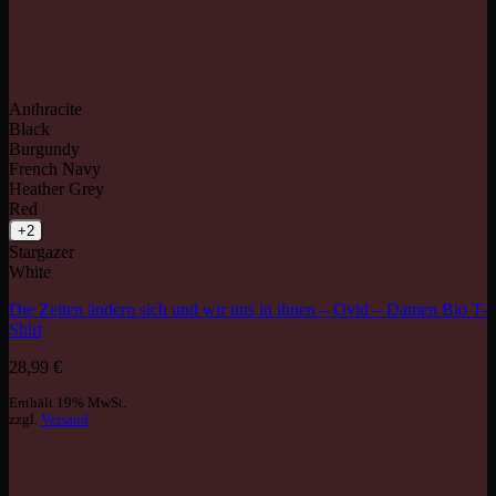
Anthracite
Black
Burgundy
French Navy
Heather Grey
Red
+2
Stargazer
White
Die Zeiten ändern sich und wir uns in ihnen – Ovid – Damen Bio T-
Shirt
28,99
€
Enthält 19% MwSt.
zzgl.
Versand