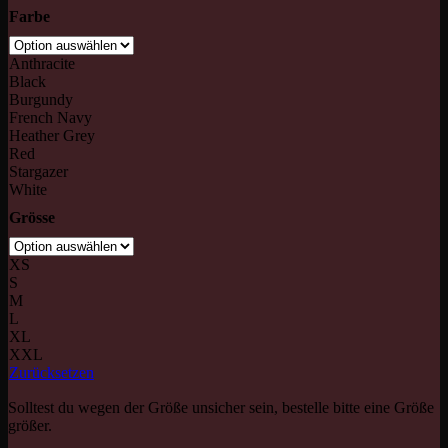
Farbe
Anthracite
Black
Burgundy
French Navy
Heather Grey
Red
Stargazer
White
Grösse
XS
S
M
L
XL
XXL
Zurücksetzen
Solltest du wegen der Größe unsicher sein, bestelle bitte eine Größe
größer.