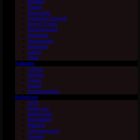
Mundart
Namen
Philosophie
Schimpf & Schande
Sinn & Unsinn
Spruchgewand
Statements
Wissenschaft
Wortspiele
Zahlen
Zitate
Sortiment
T-Shirts
Hoodies
Unisex
Damen
Sonderangebote
Rechtliches
AGB
Impressum
Datenschutz
Privatsphäre
Widerruf
Zahlungsweisen
Versand