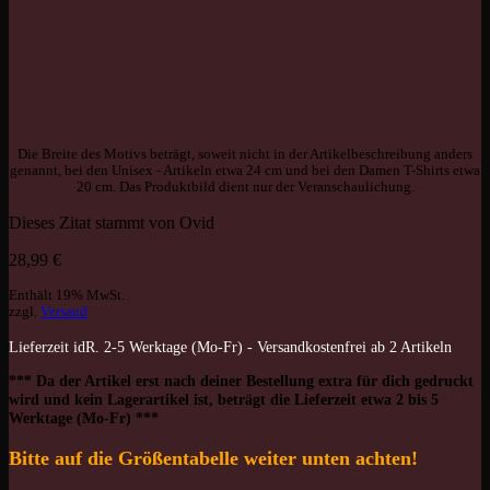
Die Breite des Motivs beträgt, soweit nicht in der Artikelbeschreibung anders
genannt, bei den Unisex - Artikeln etwa 24 cm und bei den Damen T-Shirts etwa
20 cm. Das Produktbild dient nur der Veranschaulichung.
Dieses Zitat stammt von Ovid
28,99
€
Enthält 19% MwSt.
zzgl.
Versand
Lieferzeit idR. 2-5 Werktage (Mo-Fr) - Versandkostenfrei ab 2 Artikeln
*** Da der Artikel erst nach deiner Bestellung extra für dich gedruckt
wird und kein Lagerartikel ist, beträgt die Lieferzeit etwa 2 bis 5
Werktage (Mo-Fr) ***
Bitte auf die Größentabelle weiter unten achten!