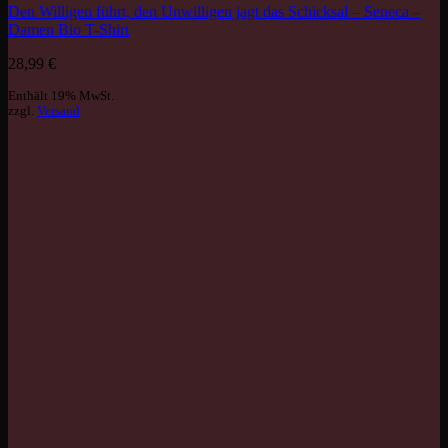
Den Willigen führt, den Unwilligen jagt das Schicksal – Seneca –
Damen Bio T-Shirt
28,99
€
Enthält 19% MwSt.
zzgl.
Versand