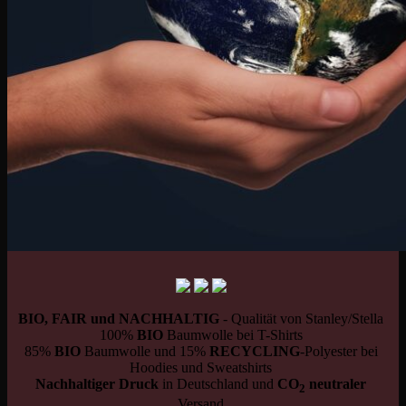
BIO, FAIR und NACHHALTIG
- Qualität von Stanley/Stella
100%
BIO
Baumwolle bei T-Shirts
85%
BIO
Baumwolle und 15%
RECYCLING
-Polyester bei
Hoodies und Sweatshirts
Nachhaltiger Druck
in Deutschland und
CO
neutraler
2
Versand