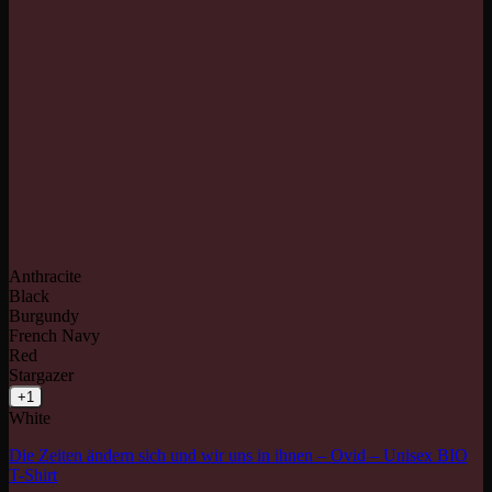
Anthracite
Black
Burgundy
French Navy
Red
Stargazer
+1
White
Die Zeiten ändern sich und wir uns in ihnen – Ovid – Unisex BIO
T-Shirt