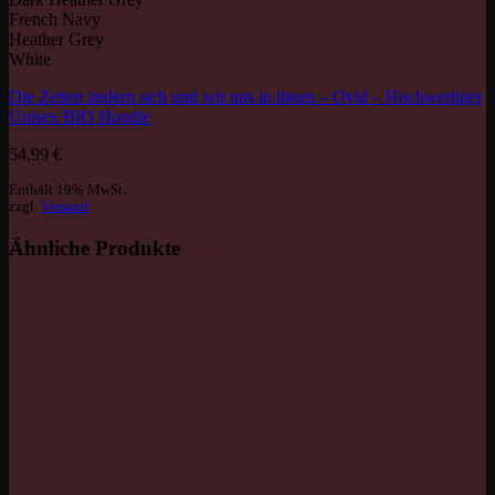
French Navy
Heather Grey
White
Die Zeiten ändern sich und wir uns in ihnen – Ovid – Hochwertiger
Unisex BIO Hoodie
54,99
€
Enthält 19% MwSt.
zzgl.
Versand
Ähnliche Produkte