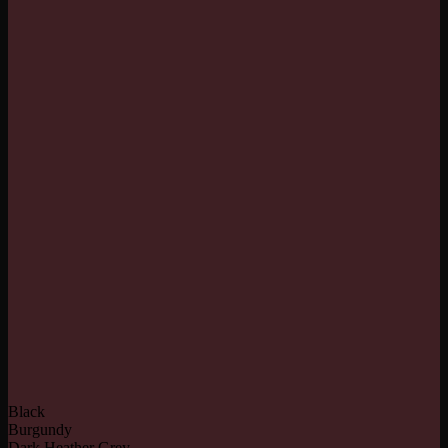
Black
Burgundy
Dark Heather Grey