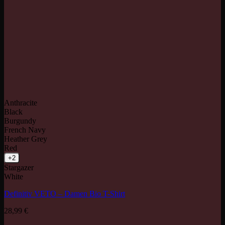
Anthracite
Black
Burgundy
French Navy
Heather Grey
Red
+2
Stargazer
White
Definitiv VETO – Damen Bio T-Shirt
28,99
€