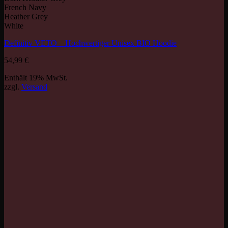
French Navy
Heather Grey
White
Definitiv VETO – Hochwertiger Unisex BIO Hoodie
54,99
€
Enthält 19% MwSt.
zzgl.
Versand