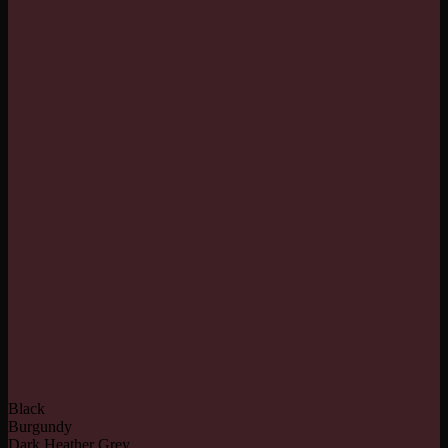
Black
Burgundy
Dark Heather Grey