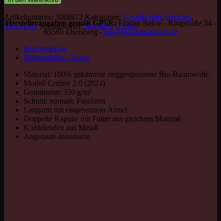
Artikelnummer:
3088872
Kategorien:
Gesellschaft
,
Hoodies
,
Herstellerangaben gemäß GPSR:
Florian Behse - Ringstraße 34 -
Statements
Schlagwörter:
Hoodies
,
Unisex
85560 Ebersberg -
info@donumunicum.de
Beschreibung
Rohprodukte / Druck
Material: 100% gekämmte ringgesponnene Bio-Baumwolle
Modell Cruiser 2.0 (2024)
Grammatur: 350 g/m²
Schnitt: normale Passform
Langarm mit eingesetztem Ärmel
Doppelte Kapuze mit Futter aus gleichem Material
Kordelenden aus Metall
Angeraute-Innenseite