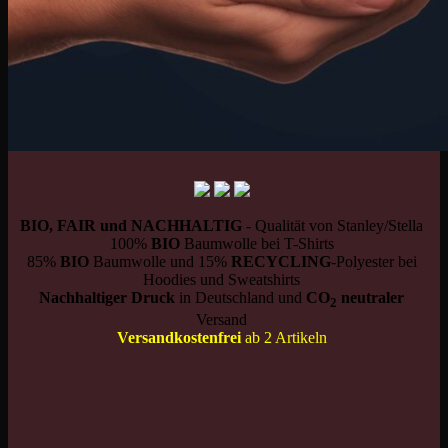
BIO, FAIR und NACHHALTIG
- Qualität von Stanley/Stella
100%
BIO
Baumwolle bei T-Shirts
85%
BIO
Baumwolle und 15%
RECYCLING
-Polyester bei
Hoodies und Sweatshirts
Nachhaltiger Druck
in Deutschland und
CO
neutraler
2
Versand
Versandkostenfrei
ab 2 Artikeln