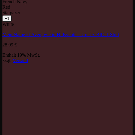
French Navy
Red
Stargazer
+1
White
Mein Name ist Sven, wie in Hilfsventil – Unisex BIO T-Shirt
28,99
€
Enthält 19% MwSt.
zzgl.
Versand