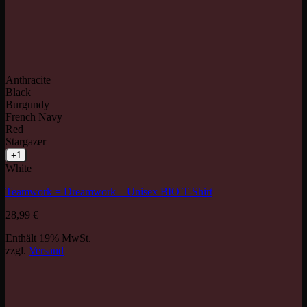
Anthracite
Black
Burgundy
French Navy
Red
Stargazer
+1
White
Teamwork = Dreamwork – Unisex BIO T-Shirt
28,99
€
Enthält 19% MwSt.
zzgl.
Versand