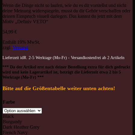
Wenn die Dinge nicht so laufen, wie du es dir vorstellst und nicht
deine Meinung widerspiegeln, musst du dir Gehör verschaffen oder
deinen Einspruch visuell darlegen. Das kannst du jetzt mit dem
Motiv „Definiv VETO“
54,99
€
Enthält 19% MwSt.
zzgl.
Versand
Lieferzeit idR. 2-5 Werktage (Mo-Fr) - Versandkostenfrei ab 2 Artikeln
*** Da der Artikel erst nach deiner Bestellung extra für dich gedruckt
wird und kein Lagerartikel ist, beträgt die Lieferzeit etwa 2 bis 5
Werktage (Mo-Fr) ***
Bitte auf die Größentabelle weiter unten achten!
Farbe
Black
Burgundy
Dark Heather Grey
French Navy