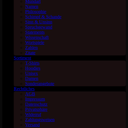
Mundart
Namen
Philosophie
Schimpf & Schande
Sinn & Unsinn
Spruchgewand
Statements
Wissenschaft
Wortspiele
Zahlen
Zitate
Sortiment
T-Shirts
Hoodies
Unisex
Damen
Sonderangebote
Rechtliches
AGB
Impressum
Datenschutz
Privatsphäre
Widerruf
Zahlungsweisen
Versand