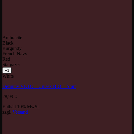
Anthracite
Black
Burgundy
French Navy
Red
Stargazer
+1
White
Definitiv VETO – Unisex BIO T-Shirt
28,99
€
Enthält 19% MwSt.
zzgl.
Versand