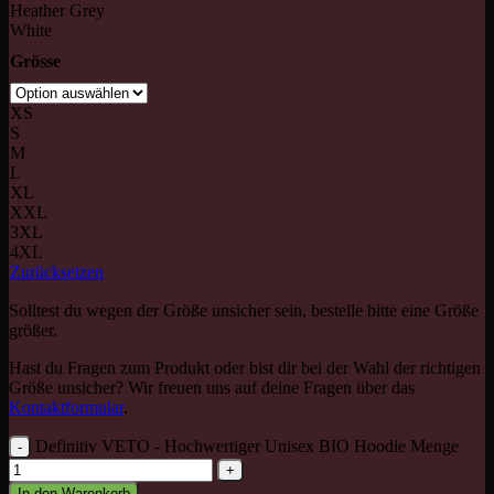
Heather Grey
White
Grösse
XS
S
M
L
XL
XXL
3XL
4XL
Zurücksetzen
Solltest du wegen der Größe unsicher sein, bestelle bitte eine Größe
größer.
Hast du Fragen zum Produkt oder bist dir bei der Wahl der richtigen
Größe unsicher? Wir freuen uns auf deine Fragen über das
Kontaktformular
.
Definitiv VETO - Hochwertiger Unisex BIO Hoodie Menge
In den Warenkorb