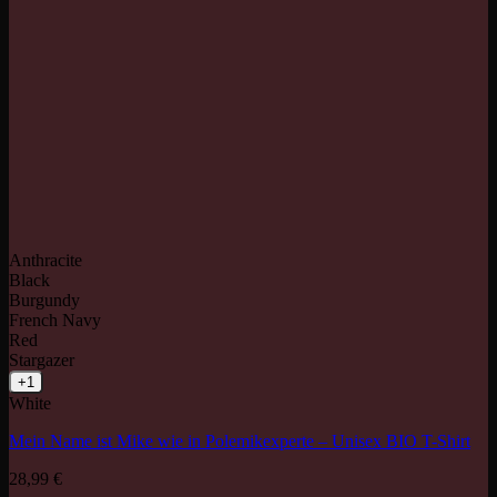
Anthracite
Black
Burgundy
French Navy
Red
Stargazer
+1
White
Mein Name ist Mike wie in Polemikexperte – Unisex BIO T-Shirt
28,99
€